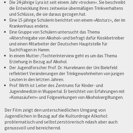
Die 24-jährige Lyra ist seit einem Jahr »trocken«. Sie beschreibt
die Entwicklung ihres zeitweise übermäßigen Trinkverhaltens
und Schlüsse, die sie daraus gezogen hat.
Eine 15-jährige Schülerin berichtet von einem »Absturz«, der im
Krankenhaus endete.
Eine Gruppe von Schülern untersucht das Thema
»Altersfreigabe von Alkohol« und befragt dafür Kioskbetreiber
und einen Mitarbeiter der Deutschen Hauptstelle für
Suchtfragen in Hamm.
In einem Mutter-/Tochterinterview geht es um das Thema
Erziehung in Bezug auf Alkohol.
Der Jugendforscher Prof. Dr. Hurrelmann der Uni Bielefeld
reflektiert Veränderungen der Trinkgewohnheiten von jungen
Leuten in den letzten Jahren.
Prof. Wirth ist Leiter des Zentrums für Kinder- und
Jugendmedizin in Wuppertal. Er berichtet von Erfahrungen mit
»Komasäufern« und Folgewirkungen von Alkoholvergiftungen.
Der Film zeigt den unterschiedlichen Umgang von
Jugendlichen in Bezug auf die Kulturdroge Alkohol:
problematisch und selbstzerstörerisch ndash aber auch
genussvoll und bereichernd.