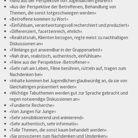
»Sind aus der Perspektive von Jugendlichen gedreht«
»Aus der Perspektive der Betroffenen, Behandlung von
Themen, die sonst totgeschwiegen werden«
»Betroffene kommen zu Wort«
»Einfühlsam, verantwortungsvoll recherchiert und produziert«
»Differenziert, facettenreich, ehrlich«
»Realitätsnah, Klienten bezogen, regte meist zu nachhaltigen
Diskussionen an«
»Filmlänge gut anwendbar in der Gruppenarbeit«
»Nah dran, realistisch, authentisch, einfühlsam«
»Filme aus der Perspektive ›Betroffener‹«
»Sehr nah am Leben, Filme berühren, rütteln auf, tragen zum
Nachdenken bei«
»Inhalte kommen bei Jugendlichen glaubwürdig an, da sie von
Gleichaltrigen präsentiert werden«
»Wichtige Tabuthemen werden gut zur Sprache gebracht und
regen notwendige Diskussionen an«
»Fundierte Recherche«
»Von Jungen für Junge«
»Sehr sensibilisierend und animierend«
»Sehr authentisch, sehr informativ«
»Tolle Themen, die sonst kaum behandelt werden«
»Sie provozieren zum Nachdenken und Umdenken«