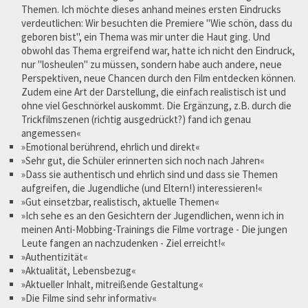
Themen. Ich möchte dieses anhand meines ersten Eindrucks
verdeutlichen: Wir besuchten die Premiere "Wie schön, dass du
geboren bist", ein Thema was mir unter die Haut ging. Und
obwohl das Thema ergreifend war, hatte ich nicht den Eindruck,
nur "losheulen" zu müssen, sondern habe auch andere, neue
Perspektiven, neue Chancen durch den Film entdecken können.
Zudem eine Art der Darstellung, die einfach realistisch ist und
ohne viel Geschnörkel auskommt. Die Ergänzung, z.B. durch die
Trickfilmszenen (richtig ausgedrückt?) fand ich genau
angemessen«
»Emotional berührend, ehrlich und direkt«
»Sehr gut, die Schüler erinnerten sich noch nach Jahren«
»Dass sie authentisch und ehrlich sind und dass sie Themen
aufgreifen, die Jugendliche (und Eltern!) interessieren!«
»Gut einsetzbar, realistisch, aktuelle Themen«
»Ich sehe es an den Gesichtern der Jugendlichen, wenn ich in
meinen Anti-Mobbing-Trainings die Filme vortrage - Die jungen
Leute fangen an nachzudenken - Ziel erreicht!«
»Authentizität«
»Aktualität, Lebensbezug«
»Aktueller Inhalt, mitreißende Gestaltung«
»Die Filme sind sehr informativ«