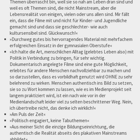
Themen überrascht bin, weil sie so nah am Leben dran sind und
weil es oft Themen sind, die nicht Mainstream, aber die
Lebensrealität von einigen, vielen oder uns allen sind. Mir fällt
ein, dass die Filme mit und nicht für Kinder- und Jugendliche
gemacht sind und dass sie geschlechter- wie auch
kultursensibel sind. Glückwunsch!«
»Durchweg gutes bis hervorragendes Material mit mehrfachem
erfolgreichen Einsatz in der gymnasialen Oberstufe«
»Ich halte die Art, menschlichen Alltag (gelebtes Leben also) mit
Politik in Verbindung zu bringen, für sehr wichtig.
Dokumentarisch angelegte Filme sind eine gute Möglichkeit,
erlebtes für andere Menschen nachvollziehbar zu machen und
so darzustellen, dass es vorbildhaft genutzt wird OHNE zu sehr
belehrend zu wirken. Menschen authentisch ins Bild zu setzen,
sie so zu Wort kommen zu lassen, wie es im Medienprojekt seit
langem praktiziert wird, ist ein nach wie vor in der
Medienlandschaft leider viel zu selten beschrittener Weg. Nein,
ich übertreibe nicht, das denke ich wirklich!«
»Am Puls der Zeit«
»Politisch engagiert, keine Tabuthemen«
»Aus meiner Sicht die einzige Bildungseinrichtung, die
authentisch die Realität abseits des plakativen Mainstreams
abbildet«