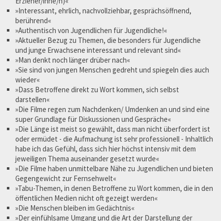
Erzieher/inne/n)«
»Interessant, ehrlich, nachvollziehbar, gesprächsöffnend,
berührend«
»Authentisch von Jugendlichen für Jugendliche!«
»Aktueller Bezug zu Themen, die besonders für Jugendliche
und junge Erwachsene interessant und relevant sind«
»Man denkt noch länger drüber nach«
»Sie sind von jungen Menschen gedreht und spiegeln dies auch
wieder«
»Dass Betroffene direkt zu Wort kommen, sich selbst
darstellen«
»Die Filme regen zum Nachdenken/ Umdenken an und sind eine
super Grundlage für Diskussionen und Gespräche«
»Die Länge ist meist so gewählt, dass man nicht überfordert ist
oder ermüdet - die Aufmachung ist sehr professionell - Inhaltlich
habe ich das Gefühl, dass sich hier höchst intensiv mit dem
jeweiligen Thema auseinander gesetzt wurde«
»Die Filme haben unmittelbare Nähe zu Jugendlichen und bieten
Gegengewicht zur Fernsehwelt«
»Tabu-Themen, in denen Betroffene zu Wort kommen, die in den
öffentlichen Medien nicht oft gezeigt werden«
»Die Menschen bleiben im Gedächtnis«
»Der einfühlsame Umgang und die Art der Darstellung der