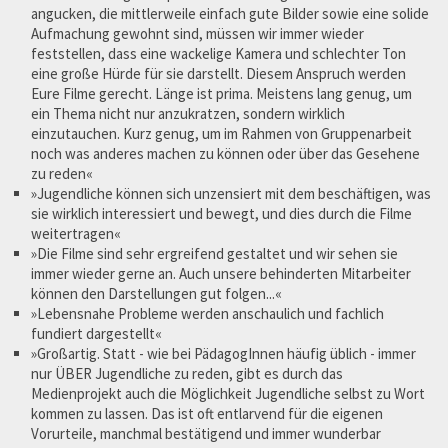
angucken, die mittlerweile einfach gute Bilder sowie eine solide
Aufmachung gewohnt sind, müssen wir immer wieder
feststellen, dass eine wackelige Kamera und schlechter Ton
eine große Hürde für sie darstellt. Diesem Anspruch werden
Eure Filme gerecht. Länge ist prima. Meistens lang genug, um
ein Thema nicht nur anzukratzen, sondern wirklich
einzutauchen. Kurz genug, um im Rahmen von Gruppenarbeit
noch was anderes machen zu können oder über das Gesehene
zu reden«
»Jugendliche können sich unzensiert mit dem beschäftigen, was
sie wirklich interessiert und bewegt, und dies durch die Filme
weitertragen«
»Die Filme sind sehr ergreifend gestaltet und wir sehen sie
immer wieder gerne an. Auch unsere behinderten Mitarbeiter
können den Darstellungen gut folgen...«
»Lebensnahe Probleme werden anschaulich und fachlich
fundiert dargestellt«
»Großartig. Statt - wie bei PädagogInnen häufig üblich - immer
nur ÜBER Jugendliche zu reden, gibt es durch das
Medienprojekt auch die Möglichkeit Jugendliche selbst zu Wort
kommen zu lassen. Das ist oft entlarvend für die eigenen
Vorurteile, manchmal bestätigend und immer wunderbar