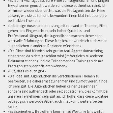
»Es ist mir wichtig, dass eure Filme von Jugendlichen und jungen
Erwachsenen gemacht werden und diese authentisch sind. Ich
bin immer wieder überrascht, was die Protagonisten der Filme
äußern, wie sie es tun und bewundere ihren Mut insbesondere
bei heiklen Themen«
»Lebendige Auseinandersetzung mit relevanten Themen, Filme
gehen ›ans Eingemachte‹, sehr hoher Qualitäts- und
Professionalitätsgrad, die Jugendlichen machen sicher sehr
wertvolle Erfahrungen. Diese Möglichkeit würde ich auch vielen
Jugendlichen in anderen Regionen wünschen«
»Die Filme sind für mich sehr gut im Anti-Aggressionstraining
einsetzbar, da nichts geschönt wird (im Vergleich zu anderen
Dokumentationen) und die Teilnehmer des Trainings sich mit
Protagonisten identifizieren können«
»Gut, dass es euch gibt«
»Die Idee, mit Jugendlichen die verschiedenen Themen zu
bearbeiten, sie dabei ernst zu nehmen und zu motivieren, finde
ich sehr gut. Die Jugendlichen heben keinen Zeigefinger,
sondern sind authentisch oder selbst betroffen, dies kommt bei
unseren Teilnehmern sehr gut an. Ich hoffe, dass diese wichtige
pädagogisch wertvolle Arbeit auch in Zukunft weiterarbeiten
kann«
»Basisorientiert, Betroffene kommen zu Wort, nie langweilig,