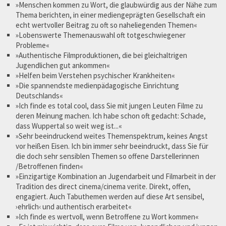
»Menschen kommen zu Wort, die glaubwürdig aus der Nähe zum
Thema berichten, in einer mediengeprägten Gesellschaft ein
echt wertvoller Beitrag zu oft so naheliegenden Themen«
»Lobenswerte Themenauswahl oft totgeschwiegener
Probleme«
»Authentische Filmproduktionen, die bei gleichaltrigen
Jugendlichen gut ankommen«
»Helfen beim Verstehen psychischer Krankheiten«
»Die spannendste medienpädagogische Einrichtung
Deutschlands«
»Ich finde es total cool, dass Sie mit jungen Leuten Filme zu
deren Meinung machen. Ich habe schon oft gedacht: Schade,
dass Wuppertal so weit weg ist...«
»Sehr beeindruckend weites Themenspektrum, keines Angst
vor heißen Eisen. Ich bin immer sehr beeindruckt, dass Sie für
die doch sehr sensiblen Themen so offene Darstellerinnen
/Betroffenen finden«
»Einzigartige Kombination an Jugendarbeit und Filmarbeit in der
Tradition des direct cinema/cinema verite. Direkt, offen,
engagiert. Auch Tabuthemen werden auf diese Art sensibel,
›ehrlich‹ und authentisch erarbeitet«
»Ich finde es wertvoll, wenn Betroffene zu Wort kommen«