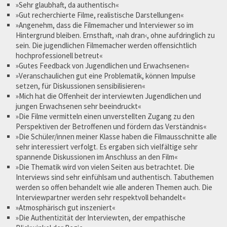
»Sehr glaubhaft, da authentisch«
»Gut recherchierte Filme, realistische Darstellungen«
»Angenehm, dass die Filmemacher und Interviewer so im
Hintergrund bleiben. Ernsthaft, ›nah dran‹, ohne aufdringlich zu
sein. Die jugendlichen Filmemacher werden offensichtlich
hochprofessionell betreut«
»Gutes Feedback von Jugendlichen und Erwachsenen«
»Veranschaulichen gut eine Problematik, können Impulse
setzen, für Diskussionen sensibilisieren«
»Mich hat die Offenheit der interviewten Jugendlichen und
jungen Erwachsenen sehr beeindruckt«
»Die Filme vermitteln einen unverstellten Zugang zu den
Perspektiven der Betroffenen und fördern das Verständnis«
»Die Schüler/innen meiner Klasse haben die Filmausschnitte alle
sehr interessiert verfolgt. Es ergaben sich vielfältige sehr
spannende Diskussionen im Anschluss an den Film«
»Die Thematik wird von vielen Seiten aus betrachtet. Die
Interviews sind sehr einfühlsam und authentisch. Tabuthemen
werden so offen behandelt wie alle anderen Themen auch. Die
Interviewpartner werden sehr respektvoll behandelt«
»Atmosphärisch gut inszeniert«
»Die Authentizität der Interviewten, der empathische