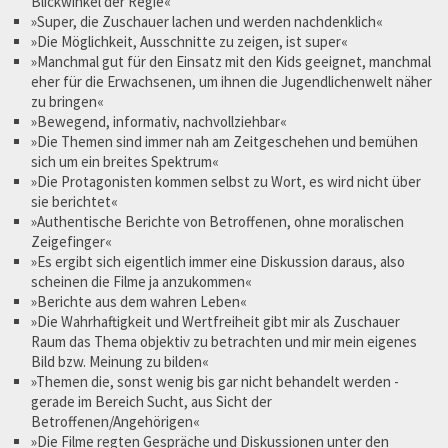
Blickwinkel der Regie«
»Super, die Zuschauer lachen und werden nachdenklich«
»Die Möglichkeit, Ausschnitte zu zeigen, ist super«
»Manchmal gut für den Einsatz mit den Kids geeignet, manchmal
eher für die Erwachsenen, um ihnen die Jugendlichenwelt näher
zu bringen«
»Bewegend, informativ, nachvollziehbar«
»Die Themen sind immer nah am Zeitgeschehen und bemühen
sich um ein breites Spektrum«
»Die Protagonisten kommen selbst zu Wort, es wird nicht über
sie berichtet«
»Authentische Berichte von Betroffenen, ohne moralischen
Zeigefinger«
»Es ergibt sich eigentlich immer eine Diskussion daraus, also
scheinen die Filme ja anzukommen«
»Berichte aus dem wahren Leben«
»Die Wahrhaftigkeit und Wertfreiheit gibt mir als Zuschauer
Raum das Thema objektiv zu betrachten und mir mein eigenes
Bild bzw. Meinung zu bilden«
»Themen die, sonst wenig bis gar nicht behandelt werden -
gerade im Bereich Sucht, aus Sicht der
Betroffenen/Angehörigen«
»Die Filme regten Gespräche und Diskussionen unter den