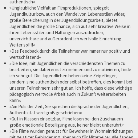
authentisch«
»Unglaubliche Vielfalt an Filmproduktionen, spiegelt
Jugendkultur bzw. auch den Wandel von Lebensstilen wider,
große Bereicherung in der Jugendbildungsarbeit, bietet
Jugendlichen die große Chance, sich auf sehr kreative Weise in
ihren Lebensstilen und Haltungen auszudrücken,
unverzichtbare und außerordentlich wertvolle Einrichtung.
Weiter so!!!!«
»Das Feedback durch die Teilnehmer war immer nur positiv und
wertschätzend«
»Die Idee, mit Jugendlichen die verschiedensten Themen zu
bearbeiten, sie dabei ernst zu nehmen und zu motivieren, finde
ich sehr gut. Die Jugendlichen heben keine Zeigefinger,
sondern sind authentisch oder selbst betroffen, dies kommt bei
unseren Teilnehmern sehr gut an. Ich hoffe, dass diese wichtige
pädagogisch wertvolle Arbeit auch in Zukunft weiterarbeiten
kann«
»Am Puls der Zeit, Sie sprechen die Sprache der Jugendlichen,
Authentizität wird groß geschrieben«
»Gut in Klassen einsetzbar, Filme lösen bei den Zuschauern
große emotionale Beteiligung aus, keiner bleibt unberührt«
»Die Filme wurden genutzt für Bewohner in Wohneinrichtungen
mit geistiger Behinderung, aber auch für Mitarbeiter. Alle fanden