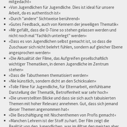
mitgedacht«
»Von Jugendlichen für Jugendliche. Dies ist ideal für unsere
Arbeit, da es authentisch ist«
»Durch "andere" Sichtweise berührend«
»Gutes Feedback, auch von Kennern der jeweiligen Thematik«
»Mir gefällt, dass die O-Töne so stehen gelassen werden und
nicht noch mal "fachlich unterlegt" werden«
»Dass es von Jugendlichen selbst gemacht ist, so dass die
Zuschauer sich nicht belehrt fühlen, sondern auf gleicher Ebene
angesprochen werden«
»Die Aktualität der Filme, das Aufgreifen gesellschaftlich
wichtiger Thematiken, in denen Jugendliche im Zentrum
stehen«
»Dass die Tabuthemen thematisiert werden«
»Nie künstlich, sondern dicht an den Schicksalen«
»Tolle Filme für Jugendliche, für Elternarbeit, einfühlsame
Darstellung der Thematik, Betroffenheit war sehr hoch«
»Die unverstellten Blicke und dass sie sich auch tabuisierten
Themen mit hoher Relevanz annehmen. Gut, dass sich jemand
dieser Themen angenommen hat«
»Die Beschäftigung mit Nischenthemen von Profis gemacht«
»Manchen Lehrern ist der Stoff zu hart. Der Film zeigt die
Realität von den Jugendlichen, was im Alltag den meisten aber