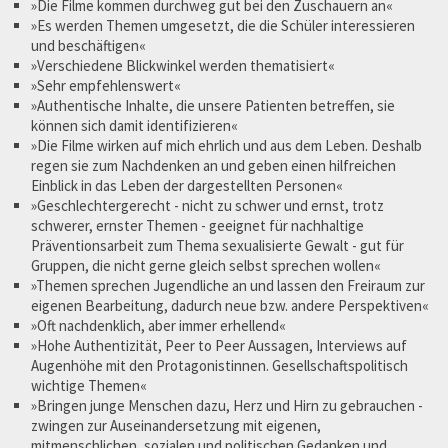
»Die Filme kommen durchweg gut bei den Zuschauern an«
»Es werden Themen umgesetzt, die die Schüler interessieren
und beschäftigen«
»Verschiedene Blickwinkel werden thematisiert«
»Sehr empfehlenswert«
»Authentische Inhalte, die unsere Patienten betreffen, sie
können sich damit identifizieren«
»Die Filme wirken auf mich ehrlich und aus dem Leben. Deshalb
regen sie zum Nachdenken an und geben einen hilfreichen
Einblick in das Leben der dargestellten Personen«
»Geschlechtergerecht - nicht zu schwer und ernst, trotz
schwerer, ernster Themen - geeignet für nachhaltige
Präventionsarbeit zum Thema sexualisierte Gewalt - gut für
Gruppen, die nicht gerne gleich selbst sprechen wollen«
»Themen sprechen Jugendliche an und lassen den Freiraum zur
eigenen Bearbeitung, dadurch neue bzw. andere Perspektiven«
»Oft nachdenklich, aber immer erhellend«
»Hohe Authentizität, Peer to Peer Aussagen, Interviews auf
Augenhöhe mit den Protagonistinnen. Gesellschaftspolitisch
wichtige Themen«
»Bringen junge Menschen dazu, Herz und Hirn zu gebrauchen -
zwingen zur Auseinandersetzung mit eigenen,
mitmenschlichen, sozialen und politischen Gedanken und