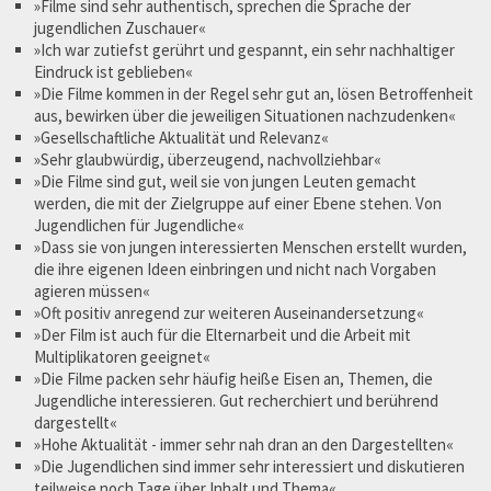
»Filme sind sehr authentisch, sprechen die Sprache der
jugendlichen Zuschauer«
»Ich war zutiefst gerührt und gespannt, ein sehr nachhaltiger
Eindruck ist geblieben«
»Die Filme kommen in der Regel sehr gut an, lösen Betroffenheit
aus, bewirken über die jeweiligen Situationen nachzudenken«
»Gesellschaftliche Aktualität und Relevanz«
»Sehr glaubwürdig, überzeugend, nachvollziehbar«
»Die Filme sind gut, weil sie von jungen Leuten gemacht
werden, die mit der Zielgruppe auf einer Ebene stehen. Von
Jugendlichen für Jugendliche«
»Dass sie von jungen interessierten Menschen erstellt wurden,
die ihre eigenen Ideen einbringen und nicht nach Vorgaben
agieren müssen«
»Oft positiv anregend zur weiteren Auseinandersetzung«
»Der Film ist auch für die Elternarbeit und die Arbeit mit
Multiplikatoren geeignet«
»Die Filme packen sehr häufig heiße Eisen an, Themen, die
Jugendliche interessieren. Gut recherchiert und berührend
dargestellt«
»Hohe Aktualität - immer sehr nah dran an den Dargestellten«
»Die Jugendlichen sind immer sehr interessiert und diskutieren
teilweise noch Tage über Inhalt und Thema«