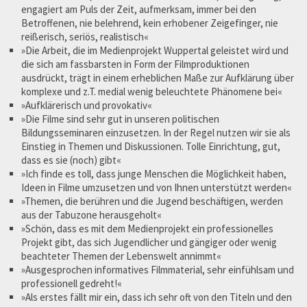
engagiert am Puls der Zeit, aufmerksam, immer bei den
Betroffenen, nie belehrend, kein erhobener Zeigefinger, nie
reißerisch, seriös, realistisch«
»Die Arbeit, die im Medienprojekt Wuppertal geleistet wird und
die sich am fassbarsten in Form der Filmproduktionen
ausdrückt, trägt in einem erheblichen Maße zur Aufklärung über
komplexe und z.T. medial wenig beleuchtete Phänomene bei«
»Aufklärerisch und provokativ«
»Die Filme sind sehr gut in unseren politischen
Bildungsseminaren einzusetzen. In der Regel nutzen wir sie als
Einstieg in Themen und Diskussionen. Tolle Einrichtung, gut,
dass es sie (noch) gibt«
»Ich finde es toll, dass junge Menschen die Möglichkeit haben,
Ideen in Filme umzusetzen und von Ihnen unterstützt werden«
»Themen, die berühren und die Jugend beschäftigen, werden
aus der Tabuzone herausgeholt«
»Schön, dass es mit dem Medienprojekt ein professionelles
Projekt gibt, das sich Jugendlicher und gängiger oder wenig
beachteter Themen der Lebenswelt annimmt«
»Ausgesprochen informatives Filmmaterial, sehr einfühlsam und
professionell gedreht!«
»Als erstes fällt mir ein, dass ich sehr oft von den Titeln und den