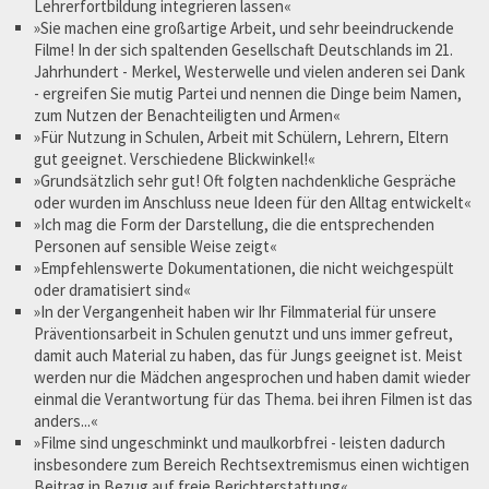
Lehrerfortbildung integrieren lassen«
»Sie machen eine großartige Arbeit, und sehr beeindruckende
Filme! In der sich spaltenden Gesellschaft Deutschlands im 21.
Jahrhundert - Merkel, Westerwelle und vielen anderen sei Dank
- ergreifen Sie mutig Partei und nennen die Dinge beim Namen,
zum Nutzen der Benachteiligten und Armen«
»Für Nutzung in Schulen, Arbeit mit Schülern, Lehrern, Eltern
gut geeignet. Verschiedene Blickwinkel!«
»Grundsätzlich sehr gut! Oft folgten nachdenkliche Gespräche
oder wurden im Anschluss neue Ideen für den Alltag entwickelt«
»Ich mag die Form der Darstellung, die die entsprechenden
Personen auf sensible Weise zeigt«
»Empfehlenswerte Dokumentationen, die nicht weichgespült
oder dramatisiert sind«
»In der Vergangenheit haben wir Ihr Filmmaterial für unsere
Präventionsarbeit in Schulen genutzt und uns immer gefreut,
damit auch Material zu haben, das für Jungs geeignet ist. Meist
werden nur die Mädchen angesprochen und haben damit wieder
einmal die Verantwortung für das Thema. bei ihren Filmen ist das
anders...«
»Filme sind ungeschminkt und maulkorbfrei - leisten dadurch
insbesondere zum Bereich Rechtsextremismus einen wichtigen
Beitrag in Bezug auf freie Berichterstattung«