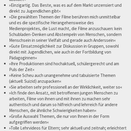
»Einzigartig. Das Beste, was es auf dem Markt unzensiert und
direkt zu Jugendlichen gibt«
»Die gewählten Themen der Filme berühren mich unmittelbar
und es die spezifische Herangehensweise des
Medienprojektes, die Lust macht, die Filme anzuschauen: kein
Schubladen-Denken und Abstempeln von Menschen, sondern
Menschsein in seiner Vielfalt und gerade auch Anderssein«
»Gute Einsatzmöglichkeit zur Diskussion in Gruppen, sowohl
direkt mit Jugendlichen, wie auch in der Fortbildung von
Pädagoginnen«
»Ihre Produktionen sind hochaktuell, schülergerecht und am
Puls der Zeit«
»Keine Scheu auch unangenehme und tabuisierte Themen
(aktuell: Suizid) anzupacken«
»Sie arbeiten sehr professionell an der Wirklichkeit, weiter so«
»Ich finde den Ansatz, mit betroffenen jungen Menschen zu
arbeiten, Filme von ihnen und mit ihnen zu machen sehr
authentisch und darum so hilfreich und lehrreich für andere
Menschen, die ähnliche Schwierigkeiten haben«
»Große Auswahl Themen, die nur von Ihnen in der Form
aufgegriffen werden«
»Tolle Lehrvideos für Eltern; sehr aktuell und zeitnah; erleichtert