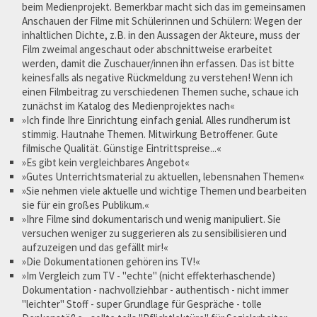
beim Medienprojekt. Bemerkbar macht sich das im gemeinsamen
Anschauen der Filme mit Schülerinnen und Schülern: Wegen der
inhaltlichen Dichte, z.B. in den Aussagen der Akteure, muss der
Film zweimal angeschaut oder abschnittweise erarbeitet
werden, damit die Zuschauer/innen ihn erfassen. Das ist bitte
keinesfalls als negative Rückmeldung zu verstehen! Wenn ich
einen Filmbeitrag zu verschiedenen Themen suche, schaue ich
zunächst im Katalog des Medienprojektes nach«
»Ich finde Ihre Einrichtung einfach genial. Alles rundherum ist
stimmig. Hautnahe Themen. Mitwirkung Betroffener. Gute
filmische Qualität. Günstige Eintrittspreise...«
»Es gibt kein vergleichbares Angebot«
»Gutes Unterrichtsmaterial zu aktuellen, lebensnahen Themen«
»Sie nehmen viele aktuelle und wichtige Themen und bearbeiten
sie für ein großes Publikum.«
»Ihre Filme sind dokumentarisch und wenig manipuliert. Sie
versuchen weniger zu suggerieren als zu sensibilisieren und
aufzuzeigen und das gefällt mir!«
»Die Dokumentationen gehören ins TV!«
»Im Vergleich zum TV - "echte" (nicht effekterhaschende)
Dokumentation - nachvollziehbar - authentisch - nicht immer
"leichter" Stoff - super Grundlage für Gespräche - tolle