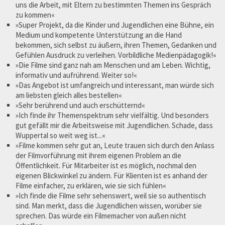
uns die Arbeit, mit Eltern zu bestimmten Themen ins Gespräch
zu kommen«
»Super Projekt, da die Kinder und Jugendlichen eine Bühne, ein
Medium und kompetente Unterstützung an die Hand
bekommen, sich selbst zu äußern, ihren Themen, Gedanken und
Gefühlen Ausdruck zu verleihen. Vorbildliche Medienpädagogik!«
»Die Filme sind ganz nah am Menschen und am Leben. Wichtig,
informativ und aufrührend. Weiter so!«
»Das Angebot ist umfangreich und interessant, man würde sich
am liebsten gleich alles bestellen«
»Sehr berührend und auch erschütternd«
»Ich finde ihr Themenspektrum sehr vielfältig. Und besonders
gut gefällt mir die Arbeitsweise mit Jugendlichen. Schade, dass
Wuppertal so weit weg ist...«
»Filme kommen sehr gut an, Leute trauen sich durch den Anlass
der Filmvorführung mit ihrem eigenen Problem an die
Öffentlichkeit. Für Mitarbeiter ist es möglich, nochmal den
eigenen Blickwinkel zu ändern. Für Klienten ist es anhand der
Filme einfacher, zu erklären, wie sie sich fühlen«
»Ich finde die Filme sehr sehenswert, weil sie so authentisch
sind. Man merkt, dass die Jugendlichen wissen, worüber sie
sprechen. Das würde ein Filmemacher von außen nicht