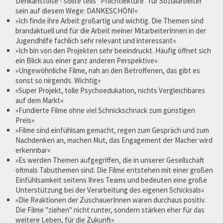
Denkanstöße - sollte teils "Pflichtlektüre" für Sozialarbeiter
sein auf diesem Wege: DANKESCHÖN!«
»Ich finde ihre Arbeit großartig und wichtig. Die Themen sind
brandaktuell und für die Arbeit meiner MitarbeiterInnen in der
Jugendhilfe fachlich sehr relevant und interessant«
»Ich bin von den Projekten sehr beeindruckt. Häufig öffnet sich
ein Blick aus einer ganz anderen Perspektive«
»Ungewöhnliche Filme, nah an den Betroffenen, das gibt es
sonst so nirgends. Wichtig«
»Super Projekt, tolle Psychoedukation, nichts Vergleichbares
auf dem Markt«
»Fundierte Filme ohne viel Schnickschnack zum günstigen
Preis«
»Filme sind einfühlsam gemacht, regen zum Gespräch und zum
Nachdenken an, machen Mut, das Engagement der Macher wird
erkennbar«
»Es werden Themen aufgegriffen, die in unserer Gesellschaft
oftmals Tabuthemen sind. Die Filme entstehen mit einer großen
Einfühlsamkeit seitens Ihres Teams und bedeuten eine große
Unterstützung bei der Verarbeitung des eigenen Schicksals«
»Die Reaktionen der ZuschauerInnen waren durchaus positiv.
Die Filme "ziehen" nicht runter, sondern stärken eher für das
weitere Leben, für die Zukunft«