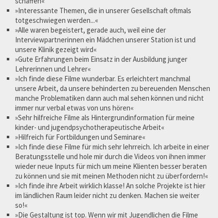
schaffen«
»Interessante Themen, die in unserer Gesellschaft oftmals
totgeschwiegen werden...«
»Alle waren begeistert, gerade auch, weil eine der
Interviewpartnerinnen ein Mädchen unserer Station ist und
unsere Klinik gezeigt wird«
»Gute Erfahrungen beim Einsatz in der Ausbildung junger
Lehrerinnen und Lehrer«
»Ich finde diese Filme wunderbar. Es erleichtert manchmal
unsere Arbeit, da unsere behinderten zu bereuenden Menschen
manche Problematiken dann auch mal sehen können und nicht
immer nur verbal etwas von uns hören«
»Sehr hilfreiche Filme als Hintergrundinformation für meine
kinder- und jugendpsychotherapeutische Arbeit«
»Hilfreich für Fortbildungen und Seminare«
»Ich finde diese Filme für mich sehr lehrreich. Ich arbeite in einer
Beratungsstelle und hole mir durch die Videos von ihnen immer
wieder neue Inputs für mich um meine Klienten besser beraten
zu können und sie mit meinen Methoden nicht zu überfordern!«
»Ich finde ihre Arbeit wirklich klasse! An solche Projekte ist hier
im ländlichen Raum leider nicht zu denken. Machen sie weiter
so!«
»Die Gestaltung ist top. Wenn wir mit Jugendlichen die Filme