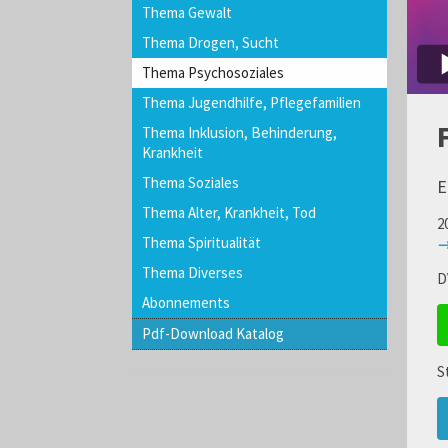
Thema Gewalt
Thema Drogen, Sucht
Thema Psychosoziales
Thema Jugendhilfe, Pflegefamilien
Thema Inklusion, Behinderung,
Krankheit
Thema Soziales
E
Thema Alter, Krankheit, Tod
2
Thema Spiritualität
→
Thema Diverses
D
Abonnements
Pdf-Download Katalog
S