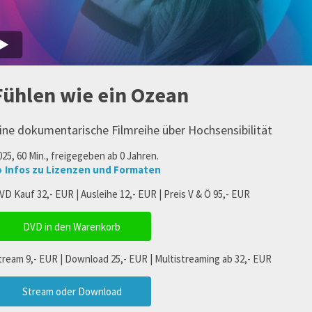
Fühlen wie ein Ozean
ine dokumentarische Filmreihe über Hochsensibilität
025, 60 Min., freigegeben ab 0 Jahren.
 Infos zu Lizenzen und Formaten
VD Kauf 32,- EUR | Ausleihe 12,- EUR | Preis V & Ö 95,- EUR
DVD in den Warenkorb
tream 9,- EUR | Download 25,- EUR | Multistreaming ab 32,- EUR
Stream oder Download