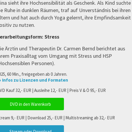
ina sieht ihre Hochsensibilität als Geschenk. Als Kind suchte
ie Ruhe in dunklen Räumen, traf auf Unverständnis bei ihren
ltern und hat auch durch Yoga gelernt, ihre Empfindsamkeit
ositiv zu nutzen.
erarbeitungsform: Stress
ie Ärztin und Therapeutin Dr. Carmen Bernd berichtet aus
hrem Praxisalltag vom Umgang mit Stress und HSP
Hochsensiblen Personen).
025, 60 Min., freigegeben ab 0 Jahren.
 Infos zu Lizenzen und Formaten
VD Kauf 32,- EUR | Ausleihe 12,- EUR | Preis V & Ö 95,- EUR
DVD in den Warenkorb
tream 9,- EUR | Download 25,- EUR | Multistreaming ab 32,- EUR
Stream oder Download