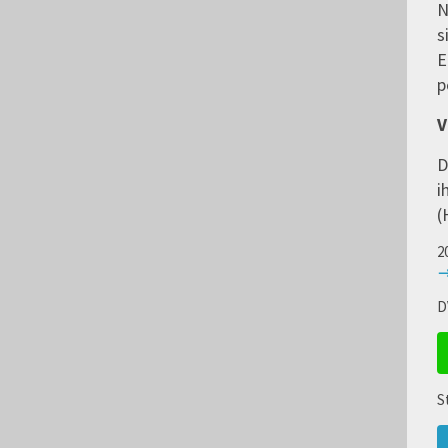
N
s
E
p
V
D
i
(
2
→
D
S