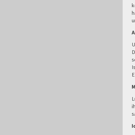
k
h
u
A
U
D
s
I
E
M
L
i
s
I