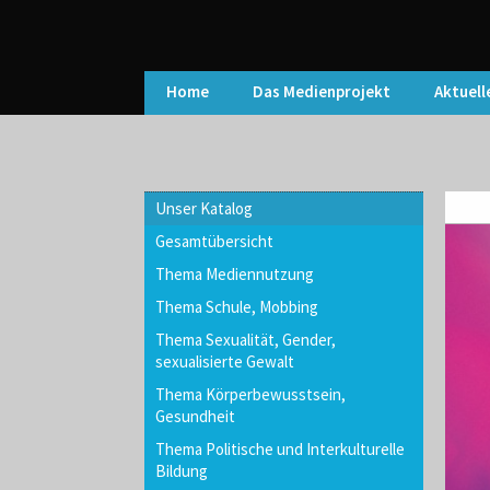
Home
Das Medienprojekt
Aktuell
Unser Katalog
Gesamtübersicht
Thema Mediennutzung
Thema Schule, Mobbing
Thema Sexualität, Gender,
sexualisierte Gewalt
Thema Körperbewusstsein,
Gesundheit
Thema Politische und Interkulturelle
Bildung