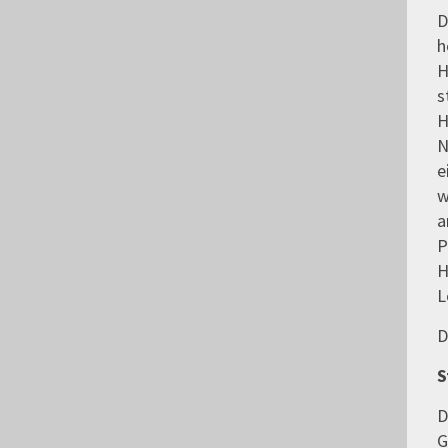
D
h
H
s
H
N
e
w
a
P
H
L
D
S
D
G