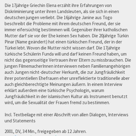
Die 17jährige Griechin Elena erzählt ihre Erfahrungen von
Diskriminierung unter ihren Landsleuten, als sie sich in einen
deutschen jungen verliebt. Die 16jährige Janine aus Togo
beschreibt die Probleme mit ihrem deutschen Freund, der sie
immer eifersüchtig bestimmen will. Gegenüber ihrer katholischen
Mutter darf sie vor der Ehe keinen Sex haben. Die 20jährige Türkin
Pinar (Name geändert) hat einen türkischen Freund, der in der
Türkei lebt. Wovon die Mutter nicht wissen darf. Die 17jährige
türkische Schülerin Funda will und darf keinen Freund haben, um
nicht das gegenseitige Vertrauen ihrer Eltern zu missbrauchen. Die
jungen FilmemacherInnen interviewen neben Familienangehörigen
auch Jungen nicht-deutscher Herkunft, die zur Jungfräulichkeit
ihrer potentiellen Ehefrauen eher unreflektierte traditionelle aber
auch gleichberechtigte Meinungen äußern. In einem Interview
erklärt außerdem eine türkische Psychologin, warum
Jungfräulichkeit in der islamischen Kultur als Instrument benutzt
wird, um die Sexualität der Frauen fremd zu bestimmen.
Incl. Textbeilage mit einer Abschrift von allen Dialogen, Interviews
und Statements
2001, DV, 34 Min., freigegeben ab 12 Jahren.