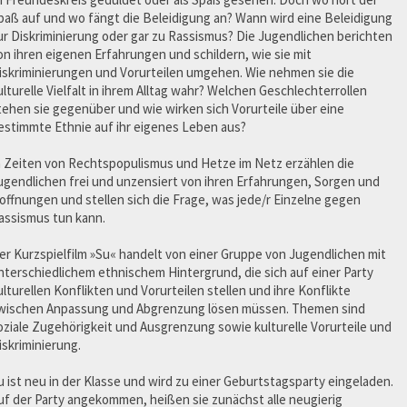
paß auf und wo fängt die Beleidigung an? Wann wird eine Beleidigung
ur Diskriminierung oder gar zu Rassismus? Die Jugendlichen berichten
on ihren eigenen Erfahrungen und schildern, wie sie mit
iskriminierungen und Vorurteilen umgehen. Wie nehmen sie die
ulturelle Vielfalt in ihrem Alltag wahr? Welchen Geschlechterrollen
tehen sie gegenüber und wie wirken sich Vorurteile über eine
estimmte Ethnie auf ihr eigenes Leben aus?
n Zeiten von Rechtspopulismus und Hetze im Netz erzählen die
ugendlichen frei und unzensiert von ihren Erfahrungen, Sorgen und
offnungen und stellen sich die Frage, was jede/r Einzelne gegen
assismus tun kann.
er Kurzspielfilm »Su« handelt von einer Gruppe von Jugendlichen mit
nterschiedlichem ethnischem Hintergrund, die sich auf einer Party
ulturellen Konflikten und Vorurteilen stellen und ihre Konflikte
wischen Anpassung und Abgrenzung lösen müssen. Themen sind
oziale Zugehörigkeit und Ausgrenzung sowie kulturelle Vorurteile und
iskriminierung.
u ist neu in der Klasse und wird zu einer Geburtstagsparty eingeladen.
uf der Party angekommen, heißen sie zunächst alle neugierig