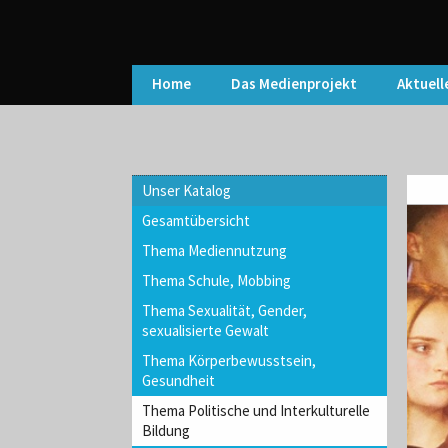
Home
Das Medienprojekt
Aktuell
Unser Katalog
Gesamtübersicht
Thema Mediennutzung
Thema Schule, Mobbing
Thema Sexualität, Gender,
sexualisierte Gewalt
Thema Körperbewusstsein,
Gesundheit
Thema Politische und Interkulturelle
Bildung