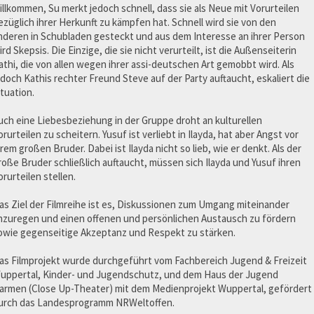
illkommen, Su merkt jedoch schnell, dass sie als Neue mit Vorurteilen
ezüglich ihrer Herkunft zu kämpfen hat. Schnell wird sie von den
nderen in Schubladen gesteckt und aus dem Interesse an ihrer Person
ird Skepsis. Die Einzige, die sie nicht verurteilt, ist die Außenseiterin
athi, die von allen wegen ihrer assi-deutschen Art gemobbt wird. Als
edoch Kathis rechter Freund Steve auf der Party auftaucht, eskaliert die
ituation.
uch eine Liebesbeziehung in der Gruppe droht an kulturellen
orurteilen zu scheitern. Yusuf ist verliebt in Ilayda, hat aber Angst vor
hrem großen Bruder. Dabei ist Ilayda nicht so lieb, wie er denkt. Als der
roße Bruder schließlich auftaucht, müssen sich Ilayda und Yusuf ihren
orurteilen stellen.
as Ziel der Filmreihe ist es, Diskussionen zum Umgang miteinander
nzuregen und einen offenen und persönlichen Austausch zu fördern
owie gegenseitige Akzeptanz und Respekt zu stärken.
as Filmprojekt wurde durchgeführt vom Fachbereich Jugend & Freizeit
uppertal, Kinder- und Jugendschutz, und dem Haus der Jugend
armen (Close Up-Theater) mit dem Medienprojekt Wuppertal, gefördert
urch das Landesprogramm NRWeltoffen.