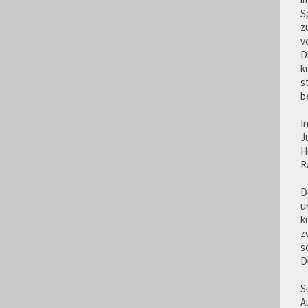
S
z
v
D
k
s
b
I
J
H
R
D
u
k
z
s
D
S
A