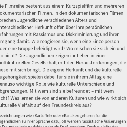
ie Filmreihe besteht aus einem Kurzspielfilm und mehreren
okumentarischen Filmen. In den dokumentarischen Filmen
prechen Jugendliche verschiedenen Alters und
nterschiedlicher Herkunft offen über ihre persönlichen
rfahrungen mit Rassismus und Diskriminierung und ihren
mgang damit. Wie reagieren sie, wenn eine Einzelperson
der eine Gruppe beleidigt wird? Wo mischen sie sich ein und
o nicht? Die Jugendlichen zeigen ihr Leben in einer
ultikulturellen Gesellschaft mit den Herausforderungen, die
iese mit sich bringt. Die eigene Herkunft und die kulturelle
ugehörigkeit spielen dabei für sie in ihrem Alltag eine
enauso wichtige Rolle wie kulturelle Unterschiede und
bgrenzungen. Mit wem sind sie befreundet – mit wem
icht? Was lernen sie von anderen Kulturen und wie wirkt sich
ulturelle Vielfalt auf den Freundeskreis aus?
ezeichnungen wie »Kartoffel« oder »Kanake« gehören für die
ugendlichen zu ihrer Sprache dazu, oft werden rassistische Äußerungen
m Freundeskreis geduldet oder als Spaß gesehen. Doch wo hört der