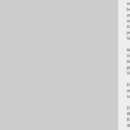
w
b
a
w
K
j
S
A
V
i
g
V
D
a
s
D
W
B
d