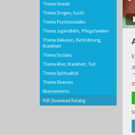
Thema Gewalt
Thema Drogen, Sucht
Thema Psychosoziales
Thema Jugendhilfe, Pflegefamilien
Thema Inklusion, Behinderung,
Krankheit
Thema Soziales
E
Thema Alter, Krankheit, Tod
2
Thema Spiritualität
→
Thema Diverses
D
Abonnements
Pdf-Download Katalog
S