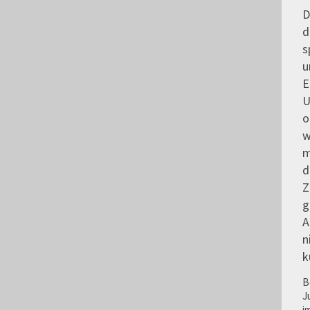
D
d
s
u
E
U
o
w
m
d
Z
g
A
n
k
B
J
i